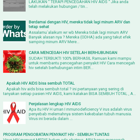
LAKUKAN “ TERAPI PENCEGAHAN HIV AIDS “ Jika anda
telah melakukan hubungan / tin...
Berdamai dengan HIV, mereka tidak lagi minum ARV dan
tetap sehat
Assalamu`alaikum wr wb Mereka tidak lagi minum ARV
Banyak alasan nya ? Mereka (ODHA) ada yang takut efek
samping minum ARV Mere...
CARA MENCEGAH HIV SETELAH BERHUBUNGAN
SUDAH TERBUKTI 100% BERHASIL Ramuan kami mampu
untuk membantu pencegahan penyakit HIV Cara mencegah
hiv setelah berhubungan intim BER...
Apakah HIV AIDS bisa sembuh TOTAL
Apakah hiv aids bisa sembuh total ? ini pertanyaan yang sering di
tanyakan setiap pasien HIV AIDS, kami katakan BISA SEMBUH TOTAL , A...
Penjelasan lengkap HIV AIDS
Apa itu HIV H uman I mmunodeficiency V irus adalah virus
penyebab melemahnya sistem kekebalan tubuh manusia.
Virus ini berada dalam ...
PROGRAM PENGOBATAN PENYAKIT HIV - SEMBUH TUNTAS
Virus HIV menurut MEDIS belum ada obatnya. ARV hanya mencegah