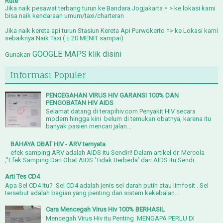
Rute
Jika naik
p
esawat terbang
turun ke Bandara Jogjakarta = > ke lokasi kami
bisa naik kendaraan umum/taxi/charteran
Jika naik
kereta api
turun Stasiun Kereta Api Purwokerto => ke Lokasi kami
sebaiknya Naik Taxi ( ± 20 MENIT sampai)
GOOGLE MAPS klik disini
Gunakan
Informasi Populer
PENCEGAHAN VIRUS HIV GARANSI 100% DAN
PENGOBATAN HIV AIDS
Selamat datang di terapihiv.com Penyakit HIV secara
modern hingga kini belum di temukan obatnya, karena itu
banyak pasien mencari jalan...
BAHAYA OBAT HIV - ARV ternyata
efek samping ARV adalah AIDS itu Sendiri! Dalam artikel dr. Mercola
,”Efek Samping Dari Obat AIDS ‘Tidak Berbeda’ dari AIDS Itu Sendi...
Arti Tes CD4
Apa Sel CD4 Itu? Sel CD4 adalah jenis sel darah putih atau limfosit . Sel
tersebut adalah bagian yang penting dari sistem kekebalan...
Cara Mencegah Virus Hiv 100% BERHASIL
Mencegah Virus Hiv itu Penting MENGAPA PERLU DI