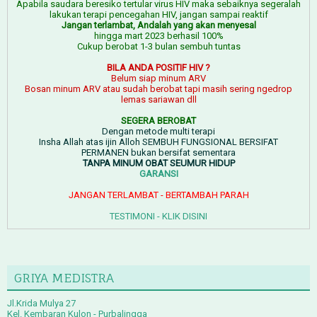
Apabila saudara beresiko tertular virus HIV maka sebaiknya segeralah
lakukan terapi pencegahan HIV, jangan sampai reaktif
Jangan terlambat, Andalah yang akan menyesal
hingga mart 2023 berhasil 100%
Cukup berobat 1-3 bulan sembuh tuntas
BILA ANDA POSITIF HIV ?
Belum siap minum ARV
Bosan minum ARV atau sudah berobat tapi masih sering ngedrop
lemas sariawan dll
SEGERA BEROBAT
Dengan metode multi terapi
Insha Allah atas ijin Alloh SEMBUH FUNGSIONAL BERSIFAT
PERMANEN bukan bersifat sementara
TANPA MINUM OBAT SEUMUR HIDUP
GARANSI
JANGAN TERLAMBAT - BERTAMBAH PARAH
TESTIMONI - KLIK DISINI
GRIYA MEDISTRA
Jl.Krida Mulya 27
Kel. Kembaran Kulon - Purbalingga