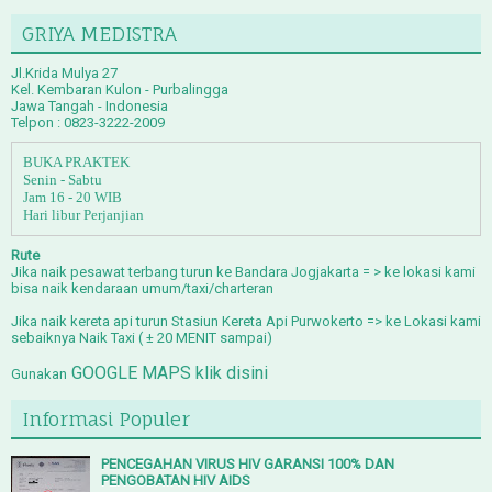
GRIYA MEDISTRA
Jl.Krida Mulya 27
Kel. Kembaran Kulon - Purbalingga
Jawa Tangah - Indonesia
Telpon : 0823-3222-2009
BUKA PRAKTEK
Senin - Sabtu
Jam 16 - 20 WIB
Hari libur Perjanjian
Rute
Jika naik
p
esawat terbang
turun ke Bandara Jogjakarta = > ke lokasi kami
bisa naik kendaraan umum/taxi/charteran
Jika naik
kereta api
turun Stasiun Kereta Api Purwokerto => ke Lokasi kami
sebaiknya Naik Taxi ( ± 20 MENIT sampai)
GOOGLE MAPS klik disini
Gunakan
Informasi Populer
PENCEGAHAN VIRUS HIV GARANSI 100% DAN
PENGOBATAN HIV AIDS