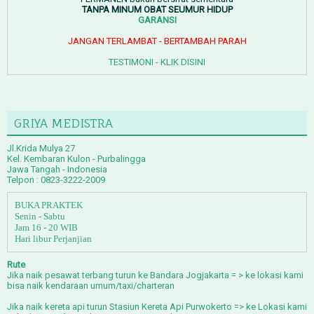
TANPA MINUM OBAT SEUMUR HIDUP
GARANSI
JANGAN TERLAMBAT - BERTAMBAH PARAH
TESTIMONI - KLIK DISINI
GRIYA MEDISTRA
Jl.Krida Mulya 27
Kel. Kembaran Kulon - Purbalingga
Jawa Tangah - Indonesia
Telpon : 0823-3222-2009
BUKA PRAKTEK
Senin - Sabtu
Jam 16 - 20 WIB
Hari libur Perjanjian
Rute
Jika naik
p
esawat terbang
turun ke Bandara Jogjakarta = > ke lokasi kami
bisa naik kendaraan umum/taxi/charteran
Jika naik
kereta api
turun Stasiun Kereta Api Purwokerto => ke Lokasi kami