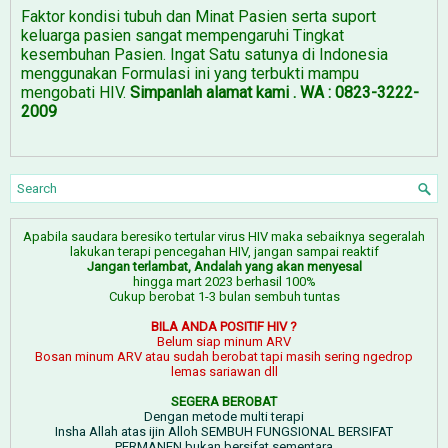
Faktor kondisi tubuh dan Minat Pasien serta suport
keluarga pasien sangat mempengaruhi Tingkat
kesembuhan Pasien. Ingat Satu satunya di Indonesia
menggunakan Formulasi ini yang terbukti mampu
mengobati HIV.
Simpanlah alamat kami . WA : 0823-3222-
2009
Apabila saudara beresiko tertular virus HIV maka sebaiknya segeralah
lakukan terapi pencegahan HIV, jangan sampai reaktif
Jangan terlambat, Andalah yang akan menyesal
hingga mart 2023 berhasil 100%
Cukup berobat 1-3 bulan sembuh tuntas
BILA ANDA POSITIF HIV ?
Belum siap minum ARV
Bosan minum ARV atau sudah berobat tapi masih sering ngedrop
lemas sariawan dll
SEGERA BEROBAT
Dengan metode multi terapi
Insha Allah atas ijin Alloh SEMBUH FUNGSIONAL BERSIFAT
PERMANEN bukan bersifat sementara