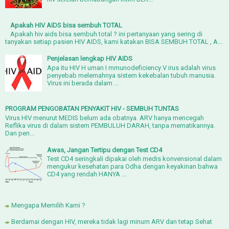
Apakah HIV AIDS bisa sembuh TOTAL
Apakah hiv aids bisa sembuh total ? ini pertanyaan yang sering di
tanyakan setiap pasien HIV AIDS, kami katakan BISA SEMBUH TOTAL , A...
Penjelasan lengkap HIV AIDS
Apa itu HIV H uman I mmunodeficiency V irus adalah virus
penyebab melemahnya sistem kekebalan tubuh manusia.
Virus ini berada dalam ...
PROGRAM PENGOBATAN PENYAKIT HIV - SEMBUH TUNTAS
Virus HIV menurut MEDIS belum ada obatnya. ARV hanya mencegah
Reflika virus di dalam sistem PEMBULUH DARAH, tanpa mematikannya.
Dan pen...
Awas, Jangan Tertipu dengan Test CD4
Test CD4 seringkali dipakai oleh medis konvensional dalam
mengukur kesehatan para Odha dengan keyakinan bahwa
CD4 yang rendah HANYA ...
Mengapa Memilih Kami ?
Berdamai dengan HIV, mereka tidak lagi minum ARV dan tetap Sehat