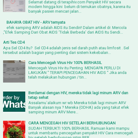
Selamat datang di terapihiv.com Penyakit HIV secara
modern hingga kini belum di temukan obatnya, karena itu
banyak pasien mencari jalan...
BAHAYA OBAT HIV - ARV ternyata
efek samping ARV adalah AIDS itu Sendiri! Dalam artikel dr. Mercola
,”Efek Samping Dari Obat AIDS ‘Tidak Berbeda’ dari AIDS Itu Sendi...
Arti Tes CD4
Apa Sel CD4 Itu? Sel CD4 adalah jenis sel darah putih atau limfosit . Sel
tersebut adalah bagian yang penting dari sistem kekebalan...
Cara Mencegah Virus Hiv 100% BERHASIL
Mencegah Virus Hiv itu Penting MENGAPA PERLU DI
LAKUKAN “ TERAPI PENCEGAHAN HIV AIDS “ Jika anda
telah melakukan hubungan / tin...
Berdamai dengan HIV, mereka tidak lagi minum ARV dan
tetap sehat
Assalamu`alaikum wr wb Mereka tidak lagi minum ARV
Banyak alasan nya ? Mereka (ODHA) ada yang takut efek
samping minum ARV Mere...
CARA MENCEGAH HIV SETELAH BERHUBUNGAN
SUDAH TERBUKTI 100% BERHASIL Ramuan kami mampu
untuk membantu pencegahan penyakit HIV Cara mencegah
hiv setelah berhubungan intim BER...